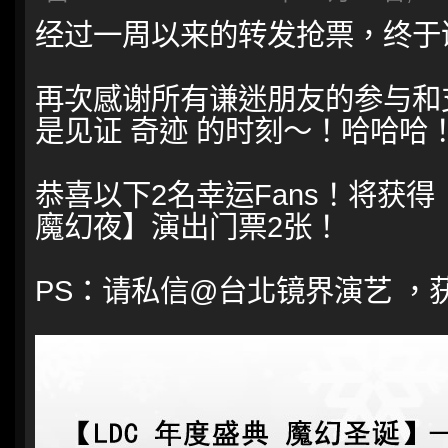
经过一周以来的转发抢票，终于诞
再次感谢所有谦迷朋友的参与和
是见证 奇迹 的时刻～！哈哈哈
恭喜以下2名幸运Fans！将获得【
魔幻夜】演出门票2张！
PS：请私信@台北镜界演艺 ，