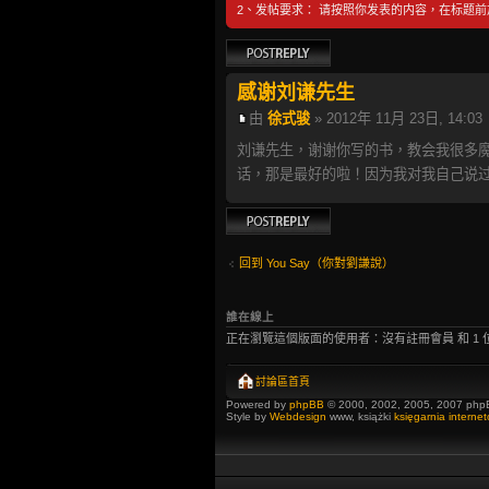
2、发帖要求： 请按照你发表的内容，在标题
發表回覆
感谢刘谦先生
由
徐式骏
» 2012年 11月 23日, 14:03
刘谦先生，谢谢你写的书，教会我很多
话，那是最好的啦！因为我对我自己说过
發表回覆
回到 You Say（你對劉謙說）
誰在線上
正在瀏覽這個版面的使用者：沒有註冊會員 和 1 
討論區首頁
Powered by
phpBB
© 2000, 2002, 2005, 2007 php
Style by
Webdesign
www, książki
księgarnia interne