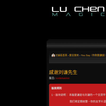
討論區首頁
‹
劉言簽到
‹
You Say（你對劉謙說
感谢刘谦先生
版主:
webmaster
版面規則
1、版块说明： 本版是谦迷与刘谦的一个交流
我们将定期统整，你的支字片语将有机会在