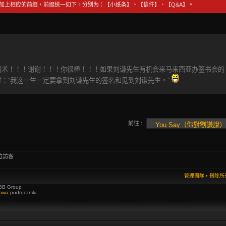
前加上相应的前缀，前缀统一如下。分别为：【小纸条】、【信件】、【Q&A】。
魔术！！！谢谢！！！你很棒！！！如果刘谦先生有机会来马来西亚办签书会的
：“我这一生一定要拿到刘谦先生的签名和见到刘谦先生。”
前往 :
位訪客
管理團隊
•
刪除所有
BB Group
towa
podręczniki