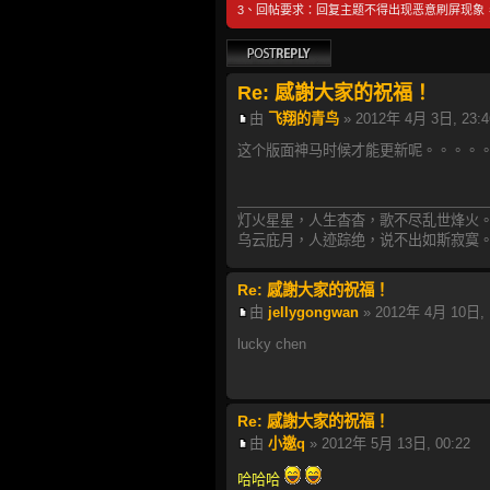
3、回帖要求：回复主题不得出现恶意刷屏现象
發表回覆
Re: 感謝大家的祝福！
由
飞翔的青鸟
» 2012年 4月 3日, 23:4
这个版面神马时候才能更新呢。。。。
灯火星星，人生杳杳，歌不尽乱世烽火
乌云庇月，人迹踪绝，说不出如斯寂寞
Re: 感謝大家的祝福！
由
jellygongwan
» 2012年 4月 10日, 
lucky chen
Re: 感謝大家的祝福！
由
小邀q
» 2012年 5月 13日, 00:22
哈哈哈