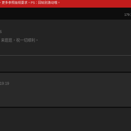
，更多参照版规要求。PS：回帖别激动哦。
179
6
。来逛逛，祝一切顺利。
。
。
19:19