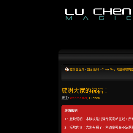
討論區首頁
‹
劉言簽到
‹
Chen Say（劉謙對你
感謝大家的祝福！
版主:
webmaster
,
lu-chen
版面規則
1、版块说明：本版块是刘谦专属发帖区域，所
2、板块内容：大家有福了，刘谦童鞋会不定期