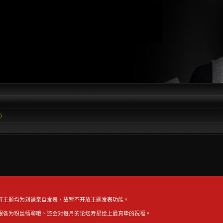
說）
有主题均为刘谦亲自发表，故暂不开放主题发表功能。
跟各为粉丝畅聊哦、还会对每月的论坛寿星给上最真挚的祝福。