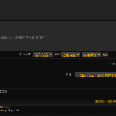
演魔术,我能和你交个朋友吗?
顯示文章 :
排序
179
前往 :
位訪客
管理團隊
•
刪除所有
BB Group
towa
podręczniki