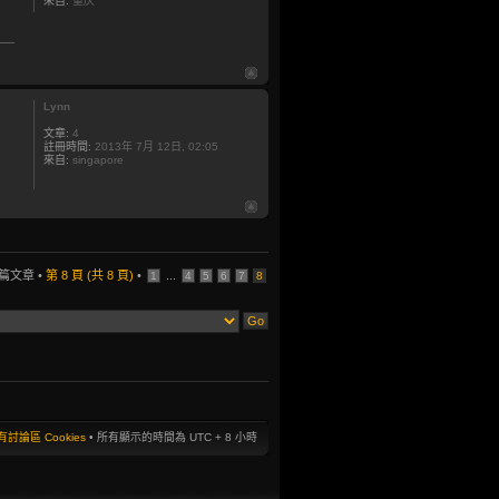
來自:
重庆
Lynn
文章:
4
註冊時間:
2013年 7月 12日, 02:05
來自:
singapore
 篇文章 •
第
8
頁 (共
8
頁)
•
...
1
4
5
6
7
8
討論區 Cookies
• 所有顯示的時間為 UTC + 8 小時