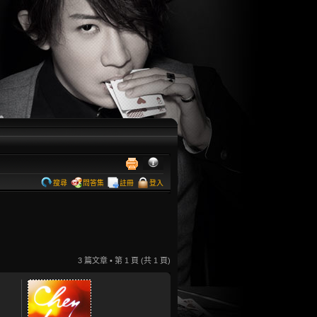
搜尋
問答集
註冊
登入
3 篇文章 • 第
1
頁 (共
1
頁)