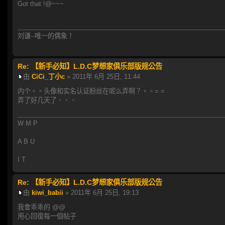
Got that !@~~~
刘谦--唯一的偶象！
Re: 【新手必知】L.D.C梦想家俱乐部版规公告
由
CiCi_丁小c
» 2011年 6月 25日, 11:44
内个。。头像和实名认证粉丝在呢么弄啊？。。= =
弄了好几天了、、、
W M P
A B U
I T
Re: 【新手必知】L.D.C梦想家俱乐部版规公告
由
kiwi_babii
» 2011年 6月 25日, 19:13
我會乖乖的 @@
用心回復每一個帖子