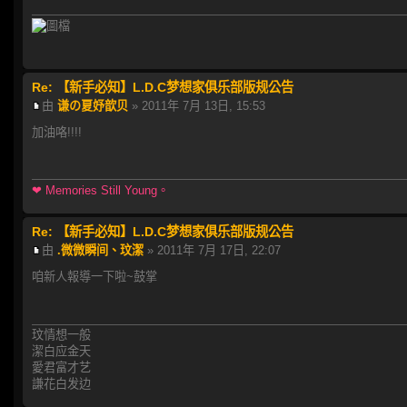
Re: 【新手必知】L.D.C梦想家俱乐部版规公告
由
谦の夏妤歆贝
» 2011年 7月 13日, 15:53
加油咯!!!!
❤ Memories Still Young。
Re: 【新手必知】L.D.C梦想家俱乐部版规公告
由
.微微瞬间、玟潔
» 2011年 7月 17日, 22:07
咱新人報導一下啦~鼓掌
玟情想一般
潔白应金天
愛君富才艺
謙花白发边