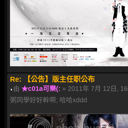
Re: 【公告】版主任职公布
由
★c01a可樂(:
» 2011年 7月 12日, 16
粥同學好好幹啊; 哈哈xddd