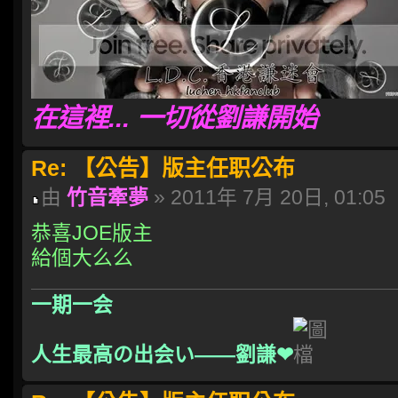
在這裡... 一切從劉謙開始
Re: 【公告】版主任职公布
由
竹音牽夢
» 2011年 7月 20日, 01:05
恭喜JOE版主
給個大么么
一期一会
人生最高の出会い――劉謙❤