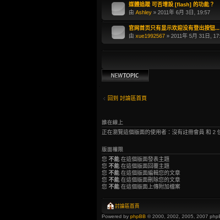
媒體追蹤 可否增設 [flash] 的功能？
由
Ashley
» 2011年 6月 3日, 19:57
官网首页只有显示欢迎没有登出按钮...
由
xue1992567
» 2011年 5月 31日, 17
發表新主題
回到 討論區首頁
誰在線上
正在瀏覽這個版面的使用者：沒有註冊會員 和 2 
版面權限
您
不能
在這個版面發表主題
您
不能
在這個版面回覆主題
您
不能
在這個版面編輯您的文章
您
不能
在這個版面刪除您的文章
您
不能
在這個版面上傳附加檔案
討論區首頁
Powered by
phpBB
© 2000, 2002, 2005, 2007 php