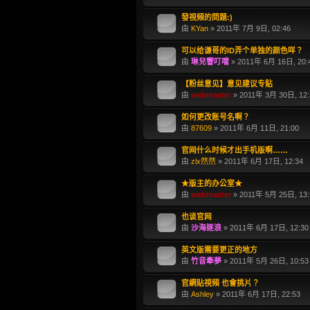
發視頻的問題:)
由
KYan
» 2011年 7月 9日, 02:46
可以给谦哥的ID弄个单独的颜色咩？
由
琳兒響叮噹
» 2011年 6月 16日, 20:
【粉丝意见】意见建议专贴
由
webmaster
» 2011年 3月 30日, 12:
如何更改账号名啊？
由
87609
» 2011年 6月 11日, 21:00
官网什么时候才出手机版啊……
由
zlx然然
» 2011年 6月 17日, 12:34
★版主的办公室★
由
webmaster
» 2011年 5月 25日, 13:
也谈官网
由
沙海逐浪
» 2011年 6月 17日, 12:30
英文版需要更正的地方
由
竹音牽夢
» 2011年 5月 26日, 10:53
官網貼視頻 也會挑片？
由
Ashley
» 2011年 6月 17日, 22:53