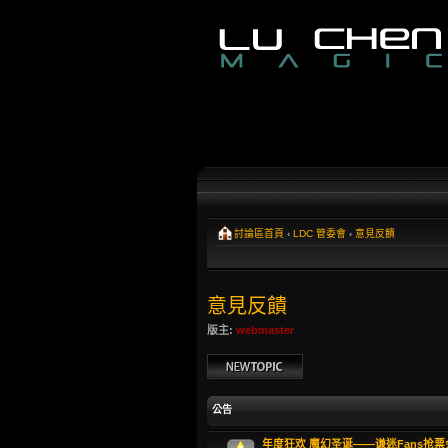
討論區首頁
‹
LDC 管委會
‹
意見反饋
意見反饋
版主:
webmaster
發表新主題
公告
年度狂欢 魔幻圣诞——谦迷Fans抢票