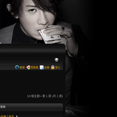
搜尋
問答集
註冊
登入
18 個主題 • 第
1
頁 (共
1
頁)
後發表
小刘谦？金洋