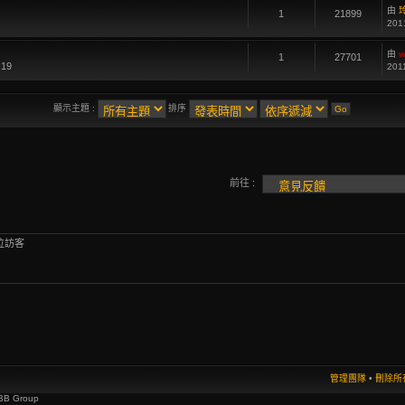
由
1
21899
201
由
w
1
27701
:19
201
顯示主題 :
排序
前往 :
位訪客
管理團隊
•
刪除所有
BB Group