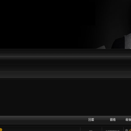
回覆
觀看
最
会
由