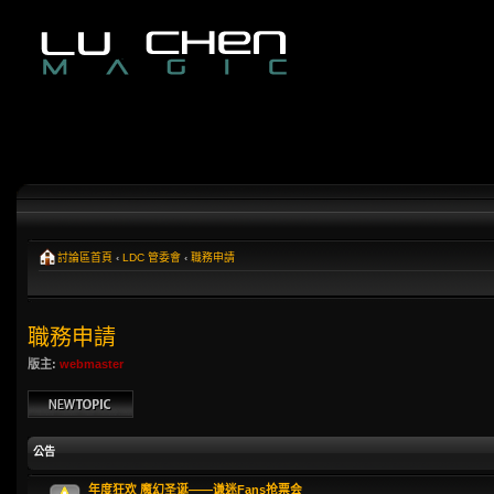
討論區首頁
‹
LDC 管委會
‹
職務申請
職務申請
版主:
webmaster
發表新主題
公告
年度狂欢 魔幻圣诞——谦迷Fans抢票会