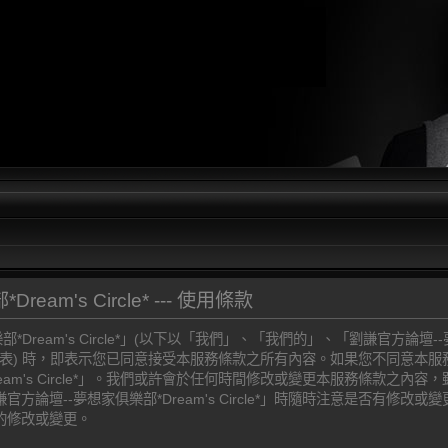
am's Circle* --- 使用條款
ream's Circle*」(以下以「我們」、「我們的」、「劉謙官方論壇--夢想家俱
com/forum」代表) 時，即表示您已同意接受本服務條款之所有內容。如果您不同
eam's Circle*」。我們或許會於任何時間修改或變更本服務條款之內
論壇--夢想家俱樂部*Dream's Circle*」時隨時注意是否有修改
的修改或變更。