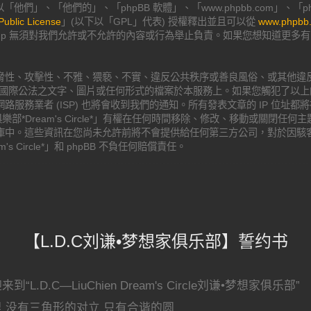
他們」、「他們的」、「phpBB 軟體」、「www.phpbb.com」、「phpBB
Public License
」(以下以「GPL」代表) 授權釋出並且可以從
www.phpbb
roup 無須對我們允許或不允許的內容或行為舉止負責。如果您想知道更多有關
脅性、攻擊性、不雅、猥褻、不實、違反公共秩序或善良風俗、或其他違反
在國家或地域或國際公法之文字、圖片或任何形式的檔案於本服務上。如果您觸犯了
服務業者 (ISP) 也將會收到我們的通知。所有發表文章的 IP 位址
部*Dream's Circle*」有權在任何時間移除、修改、移動或關閉任
庫中。這些資訊在您尚未允許前將不會提供給任何第三方公司，對於因駭
s Circle*」和 phpBB 不負任何賠償責任。
【L.D.C刘谦•梦想家俱乐部】誓约书
来到“L.D.C—LiuChien Dream's Circle刘谦•梦想家俱乐部”
里 没有三角形的对立 只有合谐的圆