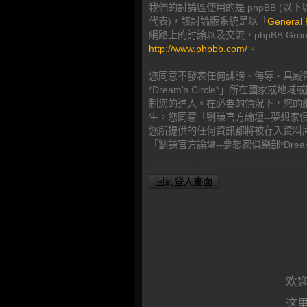
我們的討論區使用的是 phpBB (以下以「
代表)，該討論版系統是以「
General 
網路上的討論以及交流，phpBB G
http://www.phpbb.com/
。
您同意不發表任何誹謗、侮辱、具威
*Dream's Circle*」所
制您的進入。在必要的情況下，您的網路
生。您同意「劉謙官方論壇--夢想家俱樂
您所提供的任何資訊都將被存入資料
「劉謙官方論壇--夢想家俱樂部*Dream'
回到登入畫面
欢迎
这