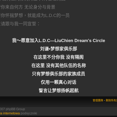
管你来自何方 无论身分与背景
你怀揣梦想，就能成为L.D.C的一员
在请跟与我一同宣誓：
我～愿意加入L.D.C—LiuChien Dream's Circle
刘谦•梦想家俱乐部
在这里不分你我 没有隔阂
在这里 没有其他队伍的名称
只有梦想俱乐部的家族成员
仅用一颗真心对话
誓言让梦想扬帆起航
管理團隊
•
刪除所有討
2007 phpBB Group
ia internetowa
podręczniki