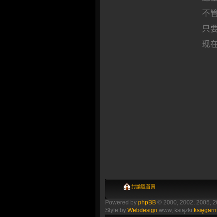
不
只要
现
討論區首頁
Powered by
phpBB
© 2000, 2002, 2005, 
Style by
Webdesign
www, książki
księgarn