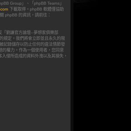
 Group」、「phpBB Teams」
.com
下載取得。phpBB 軟體僅協助
 phpBB 的資訊，請前往：
「劉謙官方論壇--夢想家俱樂部
以上的規定，我們將會立即並且永久的限
都將被記錄儲存以防止任何的違法情節發
何主題的權力。作為一個使用者，您同意
客入侵所造成的資料外洩以及其損失，