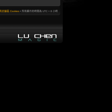
討論區 Cookies
• 所有顯示的時間為 UTC + 8 小時