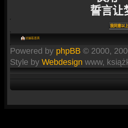
誓言让
討論區首頁
Powered by
phpBB
© 2000, 200
Style by
Webdesign
www, książ