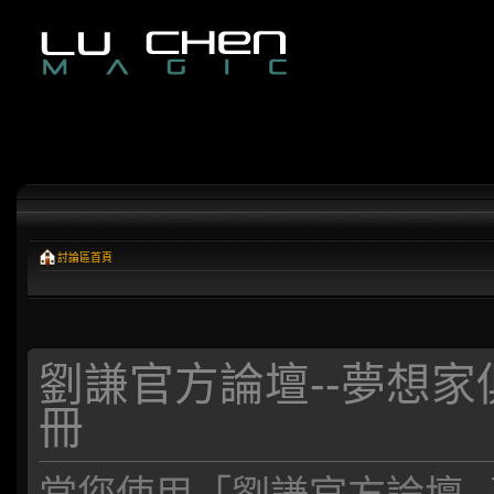
討論區首頁
劉謙官方論壇--夢想家俱樂部*
冊