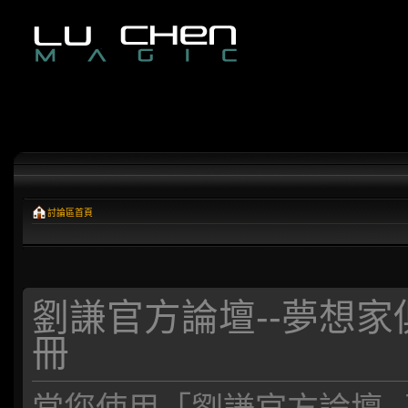
討論區首頁
劉謙官方論壇--夢想家俱樂部*
冊