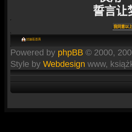
誓言让
討論區首頁
Powered by
phpBB
© 2000, 200
Style by
Webdesign
www, książ