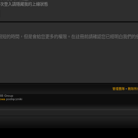
次登入請隱藏我的上線狀態
很短的時間，但是會給您更多的權限。在註冊前請確認您已經明白我們的
管理團隊
•
刪除所有
BB Group
towa
podręczniki