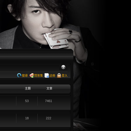
搜尋
問答集
註冊
登入
主題
文章
53
7461
18
222