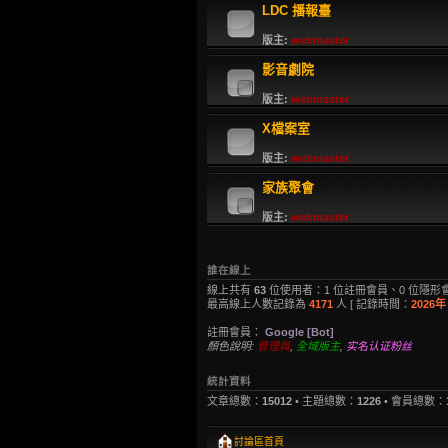
LDC 播報臺
版主:
webmaster
影音劇院
版主:
webmaster
X檔案室
版主:
webmaster
家族聚會
版主:
webmaster
誰在線上
線上共有
63
位使用者：1 位註冊會員、0 位隱形會
最高線上人數記錄為
4171
人 [ 記錄時間：
2026年 
註冊會員：
Google [Bot]
顏色說明:
管理員
,
全域版主
,
实名认证粉丝
統計資料
文章總數：
15012
• 主題總數：
1226
• 會員總數：
討論區首頁