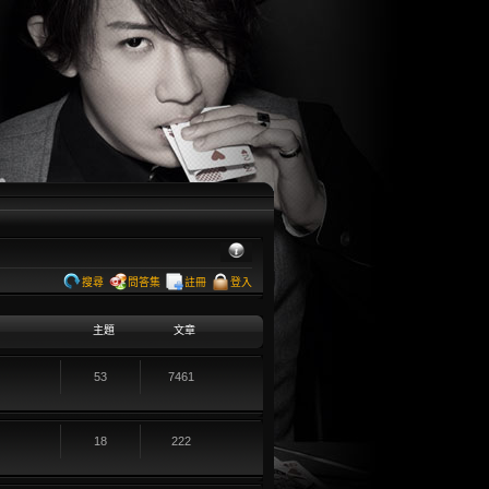
搜尋
問答集
註冊
登入
主題
文章
53
7461
18
222