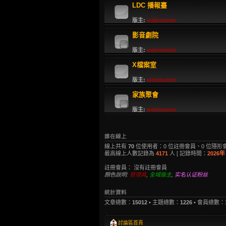
LDC 播報臺
版主:
webmaster
影音劇院
版主:
webmaster
X檔案室
版主:
webmaster
家族聚會
版主:
webmaster
誰在線上
線上共有
70
位使用者：0 位註冊會員、0 位隱形會
最高線上人數記錄為
4171
人 [ 記錄時間：
2026年 
註冊會員： 沒有註冊會員
顏色說明:
管理員
,
全域版主
,
实名认证粉丝
統計資料
文章總數：
15012
• 主題總數：
1226
• 會員總數：
討論區首頁