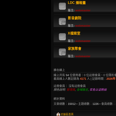
LDC 播報臺
版主:
webmaster
影音劇院
版主:
webmaster
X檔案室
版主:
webmaster
家族聚會
版主:
webmaster
誰在線上
線上共有
54
位使用者：0 位註冊會員、0 位隱形會
最高線上人數記錄為
4171
人 [ 記錄時間：
2026年 
註冊會員： 沒有註冊會員
顏色說明:
管理員
,
全域版主
,
实名认证粉丝
統計資料
文章總數：
15012
• 主題總數：
1226
• 會員總數：
討論區首頁