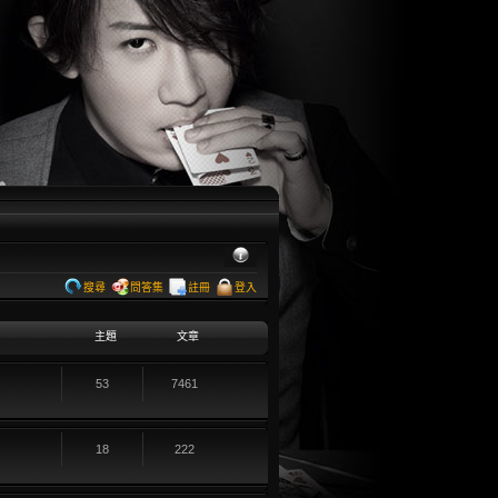
搜尋
問答集
註冊
登入
主題
文章
53
7461
18
222