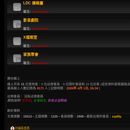
LDC 播報臺
版主:
webmaster
影音劇院
版主:
webmaster
X檔案室
版主:
webmaster
家族聚會
版主:
webmaster
誰在線上
線上共有
15
位使用者：0 位註冊會員、0 位隱形會員和 15 位訪客 (這些資料是根據過去
最高線上人數記錄為
4171
人 [ 記錄時間：
2026年 4月 1日, 16:34
]
註冊會員： 沒有註冊會員
顏色說明:
管理員
,
全域版主
,
实名认证粉丝
統計資料
文章總數：
15012
• 主題總數：
1226
• 會員總數：
1908
• 最新註冊的會員：
zqdlly
討論區首頁