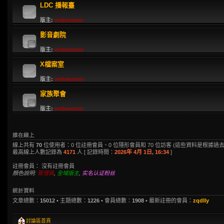
LDC 播報臺
版主:
webmaster
影音劇院
版主:
webmaster
X檔案室
版主:
webmaster
家族聚會
版主:
webmaster
誰在線上
線上共有
70
位使用者：0 位註冊會員、0 位隱形會員和 70 位訪客 (這些資料是根據過去
最高線上人數記錄為
4171
人 [ 記錄時間：
2026年 4月 1日, 16:34
]
註冊會員： 沒有註冊會員
顏色說明:
管理員
,
全域版主
,
实名认证粉丝
統計資料
文章總數：
15012
• 主題總數：
1226
• 會員總數：
1908
• 最新註冊的會員：
zqdlly
討論區首頁